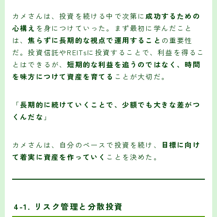
カメさんは、投資を続ける中で次第に
成功するための
心構え
を身につけていった。まず最初に学んだこと
は、
焦らずに長期的な視点で運用すること
の重要性
だ。投資信託やREITsに投資することで、利益を得るこ
とはできるが、
短期的な利益を追うのではなく、時間
を味方につけて資産を育てる
ことが大切だ。
「
長期的に続けていくことで、少額でも大きな差がつ
くんだな
」
カメさんは、自分のペースで投資を続け、
目標に向け
て着実に資産を作っていく
ことを決めた。
4-1.
リスク管理と分散投資