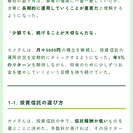
最初の数ヶ月は、資産の増減に一喜一憂していたが、
次第に
長期的に運用していくことが重要だ
と理解する
ようになった。
「
少額でも、続けることが大切なんだな
」
カメさんは、
月々5000円
の積立を継続し、投資信託の
運用状況を定期的にチェックするようになった。
年5％
のリターン
を期待しながら、将来のために少しずつお
金を増やしていくという目標を持ち続けていた。
1-1.
投資信託の選び方
カメさんは、投資信託の中で、
信託報酬が低い
ものを
選ぶことに決めた。手数料が高ければ、その分リター