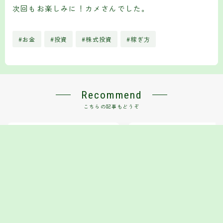
次回もお楽しみに！カメさんでした。
#お金
#投資
#株式投資
#稼ぎ方
Recommend
こちらの記事もどうぞ
トランプ再登板で株価大荒れ！カメ
【投資歴23年の結論】損切りで
はどうやって資産を守ったか
い人が読んでほしい｜行動経済
学ぶ負けない投資術